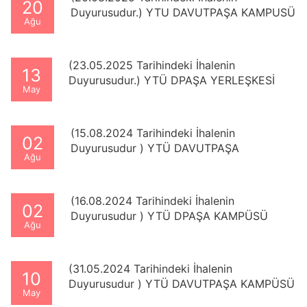
20
Duyurusudur.) YTU DAVUTPAŞA KAMPUSÜ
Ağu
YEMEKHANE BİNASI DOĞALGAZ KAZANI
YENİLEMESİ ve YEMEK ÜRETİM BÖLÜMÜ
DOĞALGAZ HATLARI DÜZENLENMESİ
(23.05.2025 Tarihindeki İhalenin
13
YAPIM İŞİ
Duyurusudur.) YTÜ DPAŞA YERLEŞKESİ
May
LOJMANLARI SOĞUK SU TESİSATI
BORULARI DEĞİŞİMİ İŞİ
(15.08.2024 Tarihindeki İhalenin
02
Duyurusudur ) YTÜ DAVUTPAŞA
Ağu
KAMPÜSÜ EŞREF BİTLİS CADDESİ ÇEVRE
DUVAR YAPIM İŞİ
(16.08.2024 Tarihindeki İhalenin
02
Duyurusudur ) YTÜ DPAŞA KAMPÜSÜ
Ağu
ELEKTRİK-ELEKTRONİK FAK YAPAY ZEKA
VE VERİ MÜH BÖLÜMÜ İLE B BLOK
TADİLAT VE ÇEŞİTLİ ONARIM İŞİ
(31.05.2024 Tarihindeki İhalenin
10
Duyurusudur ) YTÜ DAVUTPAŞA KAMPÜSÜ
May
EĞİTİM VE HİZMET BİNALARINDA ÇEŞİTLİ