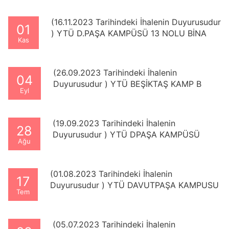
TADİLAT VE ONARIM YAPIM İŞİ
(16.11.2023 Tarihindeki İhalenin Duyurusudur
01
) YTÜ D.PAŞA KAMPÜSÜ 13 NOLU BİNA
Kas
AHIR YAPISI RÖLÖVE, RESTİTÜSYON,
RESTORASYON, STATİK, MEKANİK,
ELEKTRİK PROJELERiNiN HAZIRLANMASI
(26.09.2023 Tarihindeki İhalenin
04
HİZMET ALIM İŞİ
Duyurusudur ) YTÜ BEŞİKTAŞ KAMP B
Eyl
BLOK GÜÇLENDİRME YAPIM İŞİ
(19.09.2023 Tarihindeki İhalenin
28
Duyurusudur ) YTÜ DPAŞA KAMPÜSÜ
Ağu
FİTNESS MERKEZİ BİNASI YAPIM İŞİ
(01.08.2023 Tarihindeki İhalenin
17
Duyurusudur ) YTÜ DAVUTPAŞA KAMPUSU
Tem
DAĞITIM MERKEZİNDEN OG KABLO
ÇEKİLMESİ VE OG HÜCRE DEĞİŞİMİ YAPIM
İŞİ
(05.07.2023 Tarihindeki İhalenin