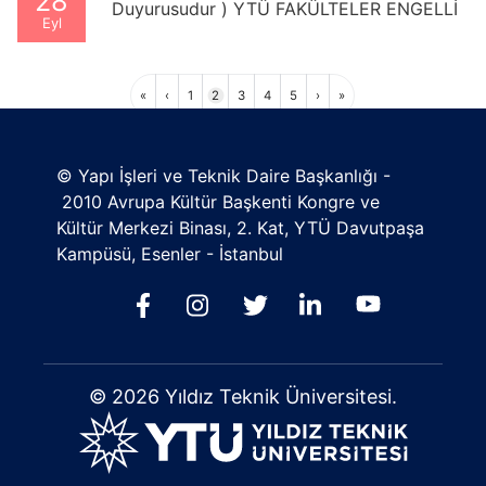
28
Duyurusudur ) YTÜ FAKÜLTELER ENGELLİ
Eyl
YOLU
Sayfalama
İlk
Önceki
Sayfa
Sayfa
Sayfa
Sayfa
Sayfa
Sonraki
Son
«
‹
1
2
3
4
5
›
»
sayfa
sayfa
sayfa
sayfa
© Yapı İşleri ve Teknik Daire Başkanlığı -
2010 Avrupa Kültür Başkenti Kongre ve
Kültür Merkezi Binası, 2. Kat, YTÜ Davutpaşa
Kampüsü, Esenler - İstanbul
© 2026 Yıldız Teknik Üniversitesi.