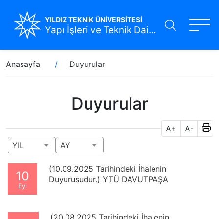
YILDIZ TEKNİK ÜNİVERSİTESİ
Yapı İşleri ve Teknik Daire Başkanlığı
Ana
Sayfa
Anasayfa
Duyurular
içeriğe
yolu
atla
Duyurular
A+
A-
YIL
AY
(10.09.2025 Tarihindeki İhalenin
10
Duyurusudur.) YTÜ DAVUTPAŞA
Eyl
YERLEŞKESİ FEN EDEBİYAT FAKÜLTESİ A,
D VE E BLOK ISITMA SOĞUTMA TESİSAT
BORULARI DEĞİŞİMİ
(20.08.2025 Tarihindeki İhalenin