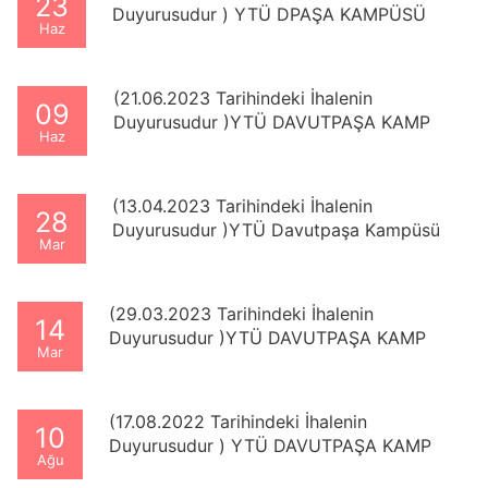
23
Duyurusudur ) YTÜ DPAŞA KAMPÜSÜ
Haz
ELEKTRIK-ELEKTRONIK FAKÜLTESI,
BIYOMEDIKAL MÜHENDISLIĞI BÖLÜMÜ
TADILATI YAPIM İŞI
(21.06.2023 Tarihindeki İhalenin
09
Duyurusudur )YTÜ DAVUTPAŞA KAMP
Haz
DAĞITIM MERKEZİ İLE RİNG MERKEZİ
ARASI KAZI YAPILMASI VE ORTA GERİLİM
KABLO ÇEKİLMESİ YAPIM İŞİ
(13.04.2023 Tarihindeki İhalenin
28
Duyurusudur )YTÜ Davutpaşa Kampüsü
Mar
Tarihi Bölük Binası Restorasyonu Yapım İşi
(29.03.2023 Tarihindeki İhalenin
14
Duyurusudur )YTÜ DAVUTPAŞA KAMP
Mar
İDARİ BİRİMLER TADİLAT VE ONARIM
İŞLERİ
(17.08.2022 Tarihindeki İhalenin
10
Duyurusudur ) YTÜ DAVUTPAŞA KAMP
Ağu
EĞİTİM VE HİZMET BİNALARINDA TADİLAT