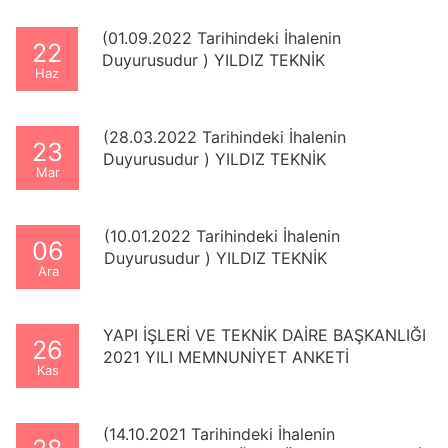
VE ONARIM İŞLERİ
(01.09.2022 Tarihindeki İhalenin
22
Duyurusudur ) YILDIZ TEKNİK
Haz
ÜNİVERSİTESİ – DAVUTPAŞA KAMPÜSÜ
YERLEŞKESİNDE ENERJİ PERFORMANS
SÖZLEŞMESİ KAPSAMINDA GÜNEŞ
(28.03.2022 Tarihindeki İhalenin
23
ENERJİSİ SİSTEMİNİN KURULUMU İŞİ
Duyurusudur ) YILDIZ TEKNİK
Mar
ÜNİVERSİTESİ YILDIZ KAMPÜSÜ A BLOK
GÜÇLENDİRME İŞİ
(10.01.2022 Tarihindeki İhalenin
06
Duyurusudur ) YILDIZ TEKNİK
Ara
ÜNİVERSİTESİ YILDIZ KAMPÜSÜ A BLOK
GÜÇLENDİRME İŞİ (İHALE İPTAL EDİLMİŞ.)
YAPI İŞLERİ VE TEKNİK DAİRE BAŞKANLIĞI
26
2021 YILI MEMNUNİYET ANKETİ
Kas
(14.10.2021 Tarihindeki İhalenin