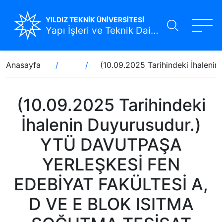
YILDIZ TEKNİK ÜNİVERSİTESİ
Yapı İşleri ve Teknik Daire Başkanlığı
Ana
Sayfa
Anasayfa
(10.09.2025 Tarihindeki İhal
içeriğe
yolu
atla
(10.09.2025 Tarihindeki
İhalenin Duyurusudur.)
YTÜ DAVUTPAŞA
YERLEŞKESİ FEN
EDEBİYAT FAKÜLTESİ A,
D VE E BLOK ISITMA