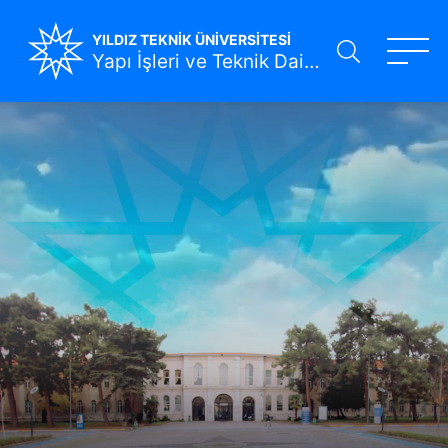
YILDIZ TEKNİK ÜNİVERSİTESİ
Yapı İşleri ve Teknik Daire Başkanlığı
Ana
içeriğe
atla