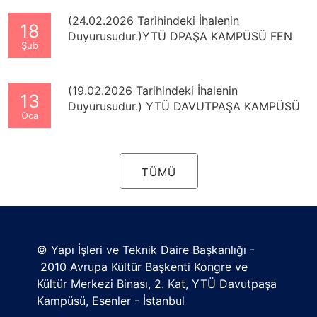
(24.02.2026 Tarihindeki İhalenin
18
Duyurusudur.)YTÜ DPAŞA KAMPÜSÜ FEN
Şub
EDEBİYAT FAKÜLTESİ ÇEVRE DÜZENLEME
VE OTOPARK YAPIM İŞİ
(19.02.2026 Tarihindeki İhalenin
13
Duyurusudur.) YTÜ DAVUTPAŞA KAMPÜSÜ
Oca
TARİHİ 13 NOLU AHIR BİNASI
RESTORASYONU İŞİ
TÜMÜ
© Yapı İşleri ve Teknik Daire Başkanlığı -
2010 Avrupa Kültür Başkenti Kongre ve
Kültür Merkezi Binası, 2. Kat, YTÜ Davutpaşa
Kampüsü, Esenler - İstanbul