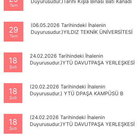
Duyurusudur.)Tarihi Kışla Binası Batı Kanadı
Tem
Deprem Güvenliği ve Güçlendirme Projesi
hizmet alımı
(06.05.2026 Tarihindeki İhalenin
29
Duyurusudur.)YILDIZ TEKNİK ÜNİVERSİTESİ
Tem
DAVUTPAŞA KAMPÜSÜ ALANINA İLİŞKİN
1/5000 ÖLÇEKLİ NAZIM İMAR PLANI
DEĞİŞİKLİĞİ VE 1/1000 ÖLÇEKLİ
24.02.2026 Tarihindeki İhalenin
18
UYGULAMA İMAR PLANI DEĞİŞİKLİĞİ
Duyurusudur.)YTÜ DAVUTPAŞA YERLEŞKESİ
HİZMET ALIMI
Şub
MİLLİ TEKNOLOJİ ATÖLYELERİ DÖNÜŞÜM
İŞİ
(20.02.2026 Tarihindeki İhalenin
18
Duyurusudur.) YTÜ DPAŞA KAMPÜSÜ B
Şub
KAPISI YAPIM İŞİ
(24.02.2026 Tarihindeki İhalenin
18
Duyurusudur.)YTÜ DAVUTPAŞA YERLEŞKESİ
Şub
MİLLİ TEKNOLOJİ ATÖLYELERİ DÖNÜŞÜM
İŞİ