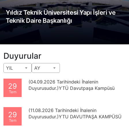
Yıldız Teknik Üniversitesi Yapı İşleri ve
Teknik Daire Başkanlığı
Duyurular
YIL
AY
(04.09.2026 Tarihindeki İhalenin
29
Duyurusudur.)YTÜ Davutpaşa Kampüsü
Tem
Yabancı Diller YO Binası Tadilat ve Onarım
İşi yapım işi
(11.08.2026 Tarihindeki İhalenin
29
Duyurusudur.)YTU DAVUTPAŞA KAMPÜSÜ
Tem
KİMYA METALURJİ FAKÜLTESİ