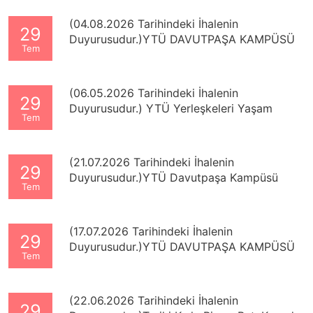
LABORATUVAR REVİZYON VE GENEL
TADİLAT İŞLERİ yapım işi
(04.08.2026 Tarihindeki İhalenin
29
Duyurusudur.)YTÜ DAVUTPAŞA KAMPÜSÜ
Tem
EĞİTİM FAKÜLTESİ ÇEŞİTLİ MAHALLERDE
TADİLAT VE ONARIM İŞİ
(06.05.2026 Tarihindeki İhalenin
29
Duyurusudur.) YTÜ Yerleşkeleri Yaşam
Tem
Hatları Yapılması İşi
(21.07.2026 Tarihindeki İhalenin
29
Duyurusudur.)YTÜ Davutpaşa Kampüsü
Tem
Elektrik Elektronik Fakültesi Genel Tadilat ve
Tamirat İşi yapım işi
(17.07.2026 Tarihindeki İhalenin
29
Duyurusudur.)YTÜ DAVUTPAŞA KAMPÜSÜ
Tem
İNŞAAT FAKÜLTESİ TADİLAT İŞİ
(22.06.2026 Tarihindeki İhalenin
29