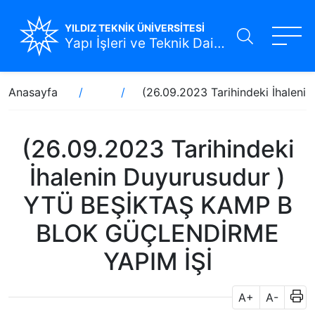
YILDIZ TEKNİK ÜNİVERSİTESİ
Yapı İşleri ve Teknik Daire Başkanlığı
Ana
Sayfa
Anasayfa
(26.09.2023 Tarihindeki İhale
içeriğe
yolu
atla
(26.09.2023 Tarihindeki
İhalenin Duyurusudur )
YTÜ BEŞİKTAŞ KAMP B
BLOK GÜÇLENDİRME
YAPIM İŞİ
A+
A-