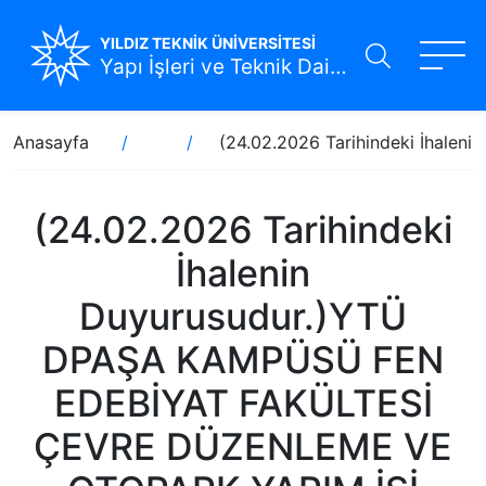
YILDIZ TEKNİK ÜNİVERSİTESİ
Yapı İşleri ve Teknik Daire Başkanlığı
Ana
Sayfa
Anasayfa
(24.02.2026 Tarihindeki İhal
içeriğe
yolu
atla
(24.02.2026 Tarihindeki
İhalenin
Duyurusudur.)YTÜ
DPAŞA KAMPÜSÜ FEN
EDEBİYAT FAKÜLTESİ
ÇEVRE DÜZENLEME VE