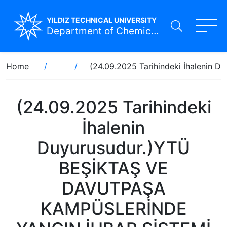
YILDIZ TECHNICAL UNIVERSITY
Department of Chemical Engineering
Skip
Breadcrumb
Home
(24.09.2025 Tarihindeki İhaleni
to
main
content
(24.09.2025 Tarihindeki
İhalenin
Duyurusudur.)YTÜ
BEŞİKTAŞ VE
DAVUTPAŞA
KAMPÜSLERİNDE