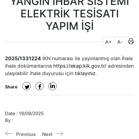
YANGIN İHBAR SİSTEMİ
ELEKTRİK TESİSATI
YAPIM İŞİ
A+
A-
2025/1331224
İKN numarası ile yayınlanmış olan
İhale
ihale dokümanlarına
https://ekap.kik.gov.tr/
adresinden
ulaşılabilir ihale duyurusu için
tıklayınız
.
Share
Date :
19/09/2025
By :
Previous
Next