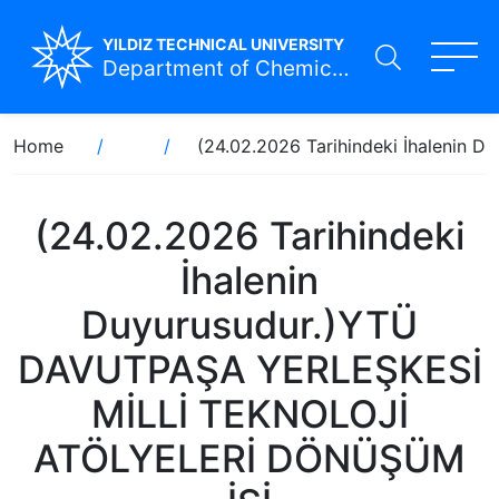
YILDIZ TECHNICAL UNIVERSITY
Department of Chemical Engineering
Skip
Breadcrumb
Home
(24.02.2026 Tarihindeki İhaleni
to
main
content
(24.02.2026 Tarihindeki
İhalenin
Duyurusudur.)YTÜ
DAVUTPAŞA YERLEŞKESİ
MİLLİ TEKNOLOJİ
ATÖLYELERİ DÖNÜŞÜM