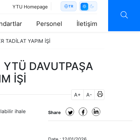
YTU Homepage
TR
ndartlar
Personel
İletişim
ER TADİLAT YAPIM İŞİ
ur.) YTÜ DAVUTPAŞA
M İŞİ
A+
A-
abilir ihale
Share
Date :
12/01/2026